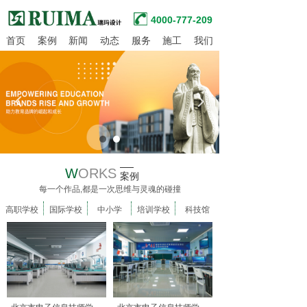
4000-777-209
首页
案例
新闻
动态
服务
施工
我们
넳
넲
W
ORKS
案例
每一个作品,都是一次思维与灵魂的碰撞
高职学校
国际学校
中小学
培训学校
科技馆