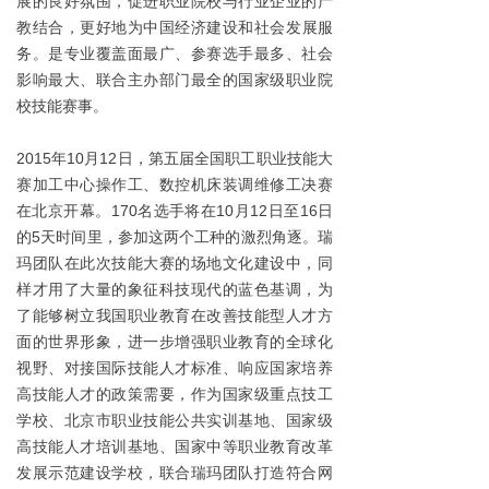
展的良好氛围，促进
职业院校
与行业企业的
产
教结合
，更好地为中国经济建设和
社会发展
服
务。是专业覆盖面最广、参赛选手最多、社会
影响最大、联合主办部门最全的国家级职业院
校技能赛事。
2015
10
12
年
月
日，第五届全国职工职业技能大
赛加工中心操作工、数控机床装调维修工决赛
170
10
12
16
在北京开幕。
名选手将在
月
日至
日
5
的
天时间里，参加这两个工种的激烈角逐。瑞
玛团队在此次技能大赛的场地文化建设中，同
样才用了大量的象征科技现代的蓝色基调，为
了能够树立我国职业教育在改善技能型人才方
面的世界形象，进一步增强职业教育的全球化
视野、对接国际技能人才标准、响应国家培养
高技能人才的政策需要，作为国家级重点技工
学校、北京市职业技能公共实训基地、国家级
高技能人才培训基地、国家中等职业教育改革
发展示范建设学校，联合瑞玛团队打造符合网