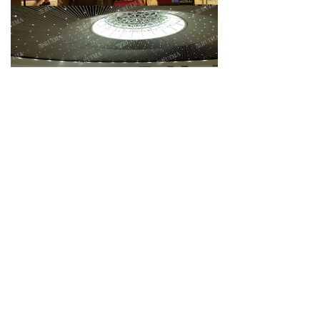
上一个：
北京工业职业技术学院京东基地
ꄴ
下一个：
首钢工学院VR基地
ꄲ
联系我们
官方网址：www：0180018.com
全国统一客服电话：4000-777-209
邮箱：64758129@163.com
地址：北京市朝阳区望京国风上观618号