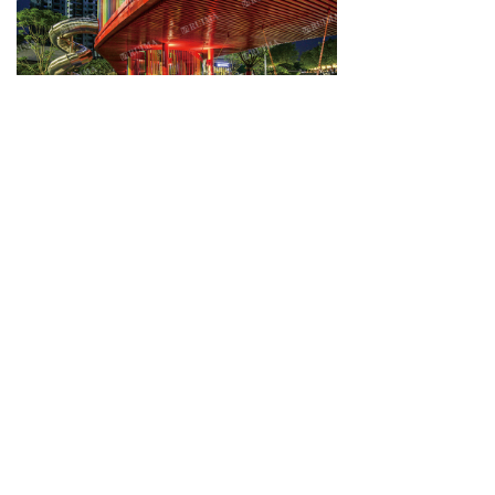
上一个：
春风幼儿园空间案例
ꄴ
下一个：
银川临夏幼儿园户外太空游乐场
ꄲ
联系我们
官方网址：www：0180018.com
全国统一客服电话：4000-777-209
邮箱：64758129@163.com
地址：北京市朝阳区望京国风上观618号
关注我们