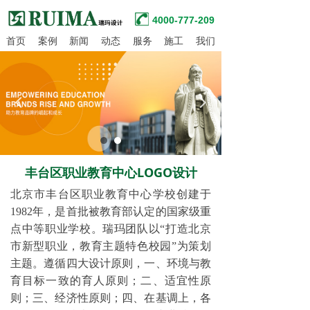
4000-777-209
首页
案例
新闻
动态
服务
施工
我们
넳
넲
丰台区职业教育中心LOGO设计
北京市丰台区职业教育中心学校创建于
1982年，是首批被教育部认定的国家级重
点中等职业学校。瑞玛团队以“打造北京
市新型职业，教育主题特色校园”为策划
主题。遵循四大设计原则，一、环境与教
育目标一致的育人原则；二、适宜性原
则；三、经济性原则；四、在基调上，各