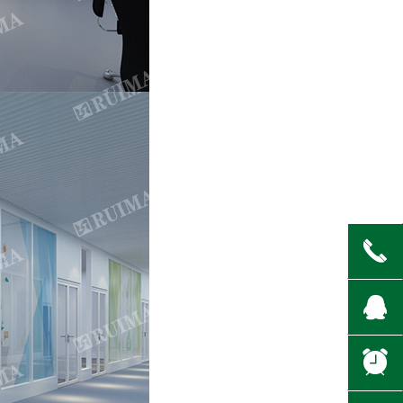
끅
뀩
뀥