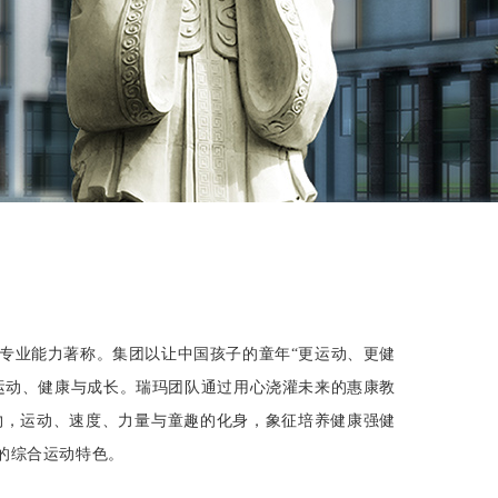
专业能力著称。集团以让中国孩子的童年“更运动、更健
运动、健康与成长。瑞玛团队通过用心浇灌未来的惠康教
物，运动、速度、力量与童趣的化身，象征培养健康强健
的综合运动特色。