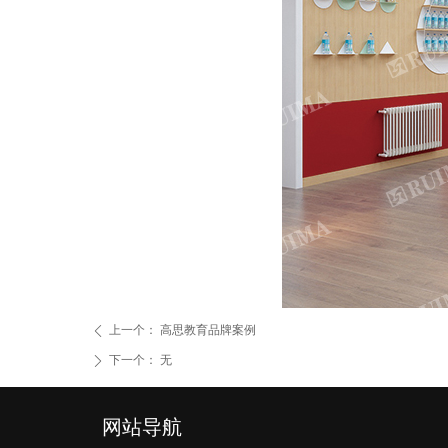
上一个：
高思教育品牌案例
ꄴ
下一个：
无
ꄲ
网站导航