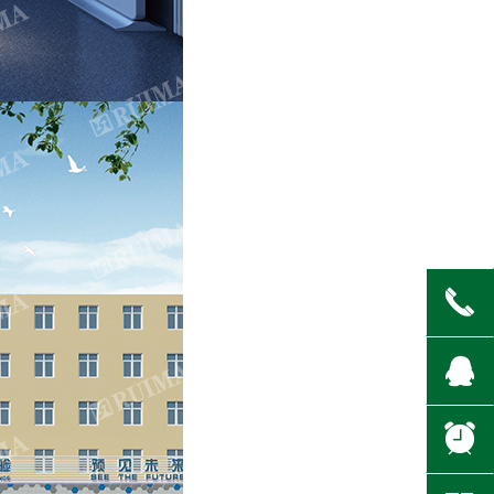
끅
뀩
뀥