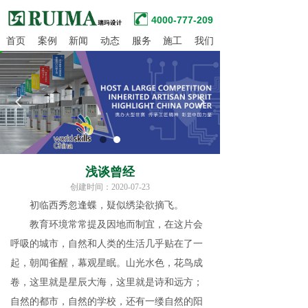
4000-777-209
首页
案例
新闻
动态
服务
施工
我们
넳
넲
浅谈曾经
创建时间：
2020-07-23
初临西秀忽逢蝶，疑似绣染欲摘飞。
教育环境常常提及因地而制宜，在这片会
呼吸的城市，自然和人类的生活几乎贴在了一
起，朝闻雀醒，幕观星眠。山光水色，花鸟成
卷，这里就是星辰大海，这里就是诗和远方；
自然的都市，自然的学校，还有一缕自然的阳