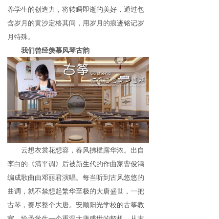
养学生的创造力，将转瞬即逝的美好，通过包
含岁月的黄沙定格其间，用岁月的痕迹铭记岁
月特殊。
我们曾经羡慕风琴古韵
云想衣裳花想容，春风拂槛露华浓。出自
李白的《清平调》后被新生代的作曲家曹俊鸿
编成歌曲由邓丽君演唱。每当听到古风悠悠的
曲调，就不禁想起繁华至极的大唐盛世，一把
古琴，奏尽整个大唐。安顺阳光学校的古筝教
室，给予学生一个重温大唐盛世的契机，从古