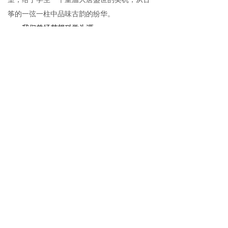
筝的一弦一柱中品味古韵的纷华。
我们曾经梦想科学为涯
曾经梦想成为科学家，用自己聪明的大脑
和知识改变世界，让世界更加美好。这份科学
梦很淳朴也很真挚，且更加珍贵。心中承载着
科学梦，梦中成为科学人，探索奥秘中的奥
秘，探求真知中的真知，思维无限大，想象无
限广。而在安顺阳光学校的乐高科学室中，孩
子们正在为科学梦做最初的准备，培养科学兴