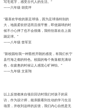
写毛笔字，感受古代人的生活。”
——六年级 胡奕坪
“最喜欢学校的新足球场，因为足球场特别的
大，地面柔软舒适而且很平整，即使踢球的时
候不小心摔了也不会很痛，我特别喜欢在上面
踢足球。”
——八年级 曾军至
“新校园给我一种豁然开朗的感觉，有我们长宁
县竹海之都的特色。校园的每个角落都充满绿
色，在疲惫的时候让人感觉心旷神怡。”
——九年级 文富翔
以上反馈都来自项目回访时我们对孩子的采
访，作为设计师，能亲眼看到生动的学习生活
场景，并收到这样的反馈，我们内心自然是无