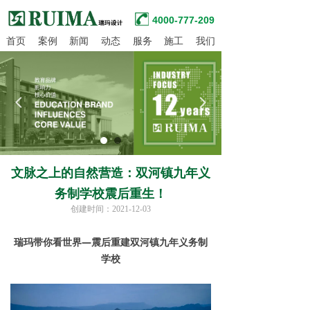
4000-777-209
首页
案例
新闻
动态
服务
施工
我们
넳
넲
文脉之上的自然营造：双河镇九年义
务制学校震后重生！
创建时间：
2021-12-03
瑞玛带你看世界—震后重建双河镇九年义务制
学校