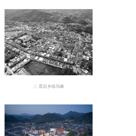
△ 震后乡镇鸟瞰