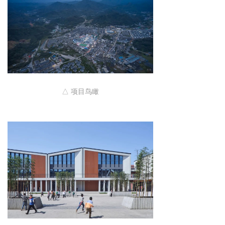
△ 项目鸟瞰