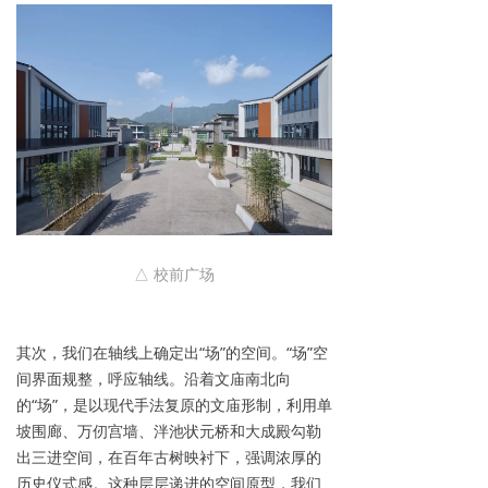
△ 校前广场
其次，我们在轴线上确定出“场”的空间。“场”空
间界面规整，呼应轴线。沿着文庙南北向
的“场”，是以现代手法复原的文庙形制，利用单
坡围廊、万仞宫墙、泮池状元桥和大成殿勾勒
出三进空间，在百年古树映衬下，强调浓厚的
历史仪式感。这种层层递进的空间原型，我们