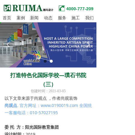
4000-777-209
首页
案例
新闻
动态
服务
施工
我们
넳
넲
打造特色化国际学校—璞石书院
（三）
创建时间：
2021-03-05
以下文章来源于尚观点 ，作者尚观装饰
尚观点
. 官方网址：www.0190019.com 全国统
一客服电话：010-57027195
委 托 方：阳光国际教育集团
设计时间：
2019