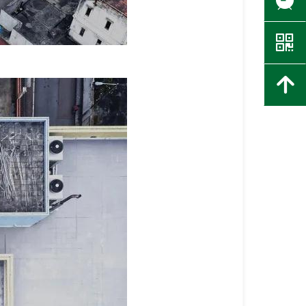
뀥
낃
녕