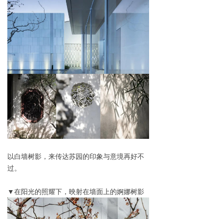
以白墙树影，来传达苏园的印象与意境再好不
过。
▼在阳光的照耀下，映射在墙面上的婀娜树影