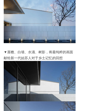
▼屋檐、白墙、水涌、树影，将最纯粹的画面
献给新一代姑苏人对于乡土记忆的回想