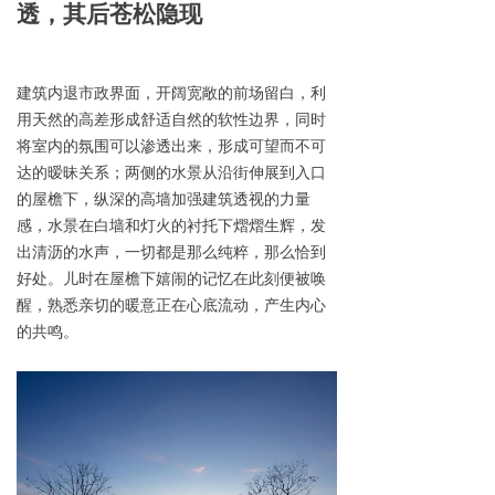
透，
其后苍松隐现
建筑内退市政界面，开阔宽敞的前场留白，利
用天然的高差形成舒适自然的软性边界，同时
将室内的氛围可以渗透出来，形成可望而不可
达的暧昧关系；两侧的水景从沿街伸展到入口
的屋檐下，纵深的高墙加强建筑透视的力量
感，水景在白墙和灯火的衬托下熠熠生辉，发
出清沥的水声，一切都是那么纯粹，那么恰到
好处。儿时在屋檐下嬉闹的记忆在此刻便被唤
醒，熟悉亲切的暖意正在心底流动，产生内心
的共鸣。