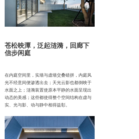
苍松映
潭，泛起涟漪，
回廊下
信步闲庭
在内庭空间里，实墙与虚墙交叠错拼，内庭风
光不经意间便渗透出去；天光云影也都倒映于
水面之上；涟漪装置使原本平静的水面呈现出
动态的美感；这些都使得整个空间结构在虚与
实、光与影、动与静中相得益彰。