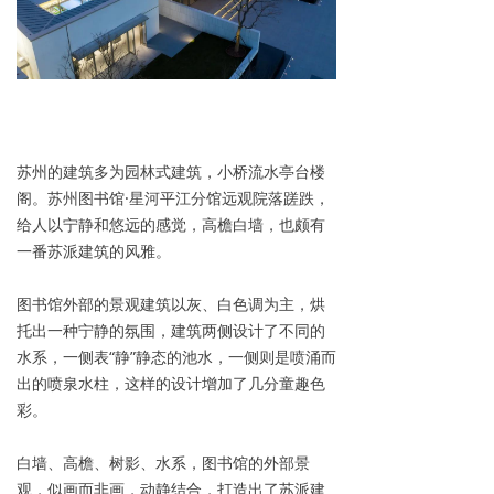
苏州的建筑多为园林式建筑，小桥流水亭台楼
阁。苏州图书馆·星河平江分馆远观院落蹉跌，
给人以宁静和悠远的感觉，高檐白墙，也颇有
一番苏派建筑的风雅。
图书馆外部的景观建筑以灰、白色调为主，烘
托出一种宁静的氛围，建筑两侧设计了不同的
水系，一侧表“静”静态的池水，一侧则是喷涌而
出的喷泉水柱，这样的设计增加了几分童趣色
彩。
白墙、高檐、树影、水系，图书馆的外部景
观，似画而非画，动静结合，打造出了苏派建