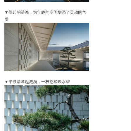
▼偶起的涟漪，为宁静的空间增添了灵动的气
质
▼平波清潭起涟漪，一枝苍松映水碧