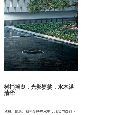
树梢摇曳，光影婆娑，水木湛
清华
乌桕、景墙、阳光倒映在水中，现实与虚幻不