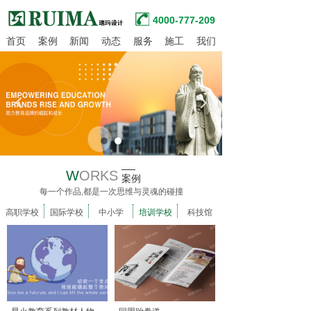
4000-777-209
首页
案例
新闻
动态
服务
施工
我们
넳
넲
W
ORKS
案例
每一个作品,都是一次思维与灵魂的碰撞
高职学校
国际学校
中小学
培训学校
科技馆