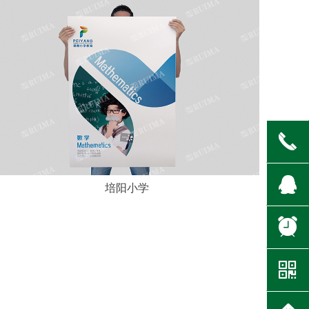
끅
뀩
培阳小学
뀥
낃